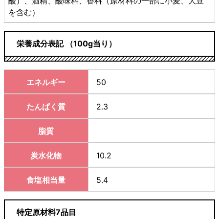
酸）、酒精、酸味料、香料（原材料の一部に小麦、大豆
を含む）
栄養成分表記 （100g当り）
エネルギー
50
たんぱく質
2.3
脂質
炭水化物
10.2
食塩相当量
5.4
特定原材料7品目