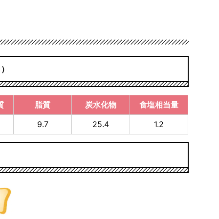
り）
質
脂質
炭水化物
食塩相当量
9.7
25.4
1.2