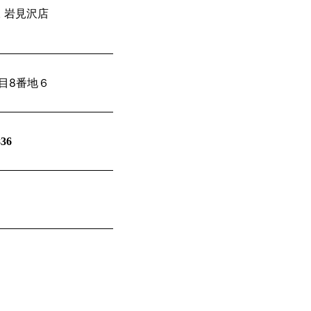
 岩見沢店
丁目8番地６
836