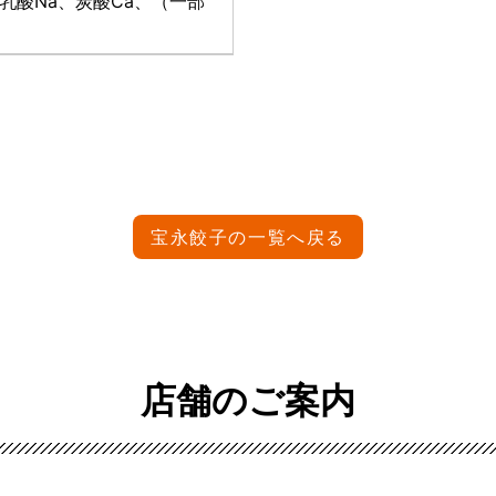
乳酸Na、炭酸Ca、（一部
宝永餃子の一覧へ戻る
店舗のご案内