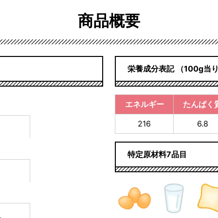
商品概要
栄養成分表記 （100g当
エネルギー
たんぱく
216
6.8
特定原材料7品目
入