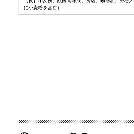
【皮】小麦粉、醗酵調味液、食塩、動物油、澱粉／
に小麦粉を含む）