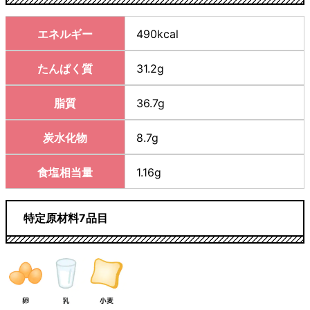
エネルギー
490kcal
たんぱく質
31.2g
脂質
36.7g
炭水化物
8.7g
食塩相当量
1.16g
特定原材料7品目