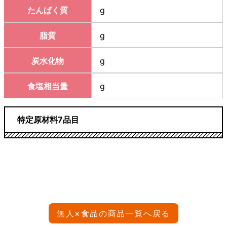
たんぱく質
g
脂質
g
炭水化物
g
食塩相当量
g
特定原材料7品目
無人×食品の商品一覧へ戻る