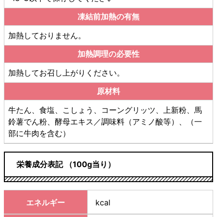
凍結前加熱の有無
加熱しておりません。
加熱調理の必要性
加熱してお召し上がりください。
原材料
牛たん、食塩、こしょう、コーングリッツ、上新粉、馬
鈴薯でん粉、酵母エキス／調味料（アミノ酸等）、（一
部に牛肉を含む）
栄養成分表記 （100g当り）
エネルギー
kcal